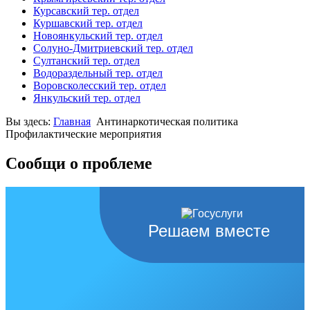
Курсавский тер. отдел
Куршавский тер. отдел
Новоянкульский тер. отдел
Солуно-Дмитриевский тер. отдел
Султанский тер. отдел
Водораздельный тер. отдел
Воровсколесский тер. отдел
Янкульский тер. отдел
Вы здесь:
Главная
Антинаркотическая политика
Профилактические мероприятия
Сообщи о проблеме
Решаем вместе