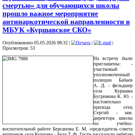
смертью» для обучающихся школы
прошло важное мероприятие
антинаркотической направленности в
МБУК «Куршавское СКО»
Опубликовано 05.05.2026 08:32
|
|
|
Просмотров: 53
На встречу были
приглашены: -
участковый
уполномоченный
полиции Бабаев
А. Д. - фельдшер
села Куршава
Бугримова К. Ю. -
настоятельно
прихода отец
Сергий - зам.
директора школы
по учебно-
воспитательной работе Берсанова Е. М. -председатель совета
ветеранов села Куршава - Беда Т. Ф. Гости рассказали ребятам