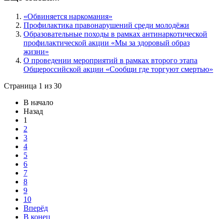
«Обвиняется наркомания»
Профилактика правонарушений среди молодёжи
Образовательные походы в рамках антинаркотической
профилактической акции «Мы за здоровый образ
жизни»
О проведении мероприятий в рамках второго этапа
Общероссийской акции «Сообщи где торгуют смертью»
Страница 1 из 30
В начало
Назад
1
2
3
4
5
6
7
8
9
10
Вперёд
В конец