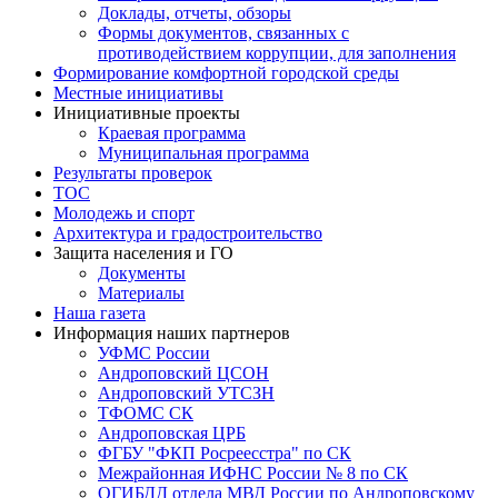
Доклады, отчеты, обзоры
Формы документов, связанных с
противодействием коррупции, для заполнения
Формирование комфортной городской среды
Местные инициативы
Инициативные проекты
Краевая программа
Муниципальная программа
Результаты проверок
ТОС
Молодежь и спорт
Архитектура и градостроительство
Защита населения и ГО
Документы
Материалы
Наша газета
Информация наших партнеров
УФМС России
Андроповский ЦСОН
Андроповский УТСЗН
ТФОМС СК
Андроповская ЦРБ
ФГБУ "ФКП Росреесстра" по СК
Межрайонная ИФНС России № 8 по СК
ОГИБДД отдела МВД России по Андроповскому