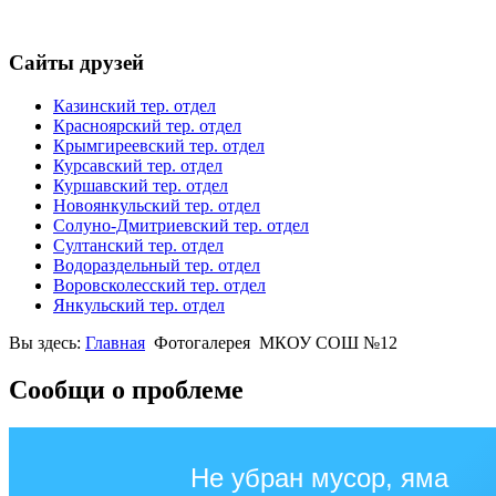
Сайты друзей
Казинский тер. отдел
Красноярский тер. отдел
Крымгиреевский тер. отдел
Курсавский тер. отдел
Куршавский тер. отдел
Новоянкульский тер. отдел
Солуно-Дмитриевский тер. отдел
Султанский тер. отдел
Водораздельный тер. отдел
Воровсколесский тер. отдел
Янкульский тер. отдел
Вы здесь:
Главная
Фотогалерея
МКОУ СОШ №12
Сообщи о проблеме
Не убран мусор, яма