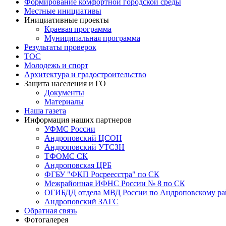
Формирование комфортной городской среды
Местные инициативы
Инициативные проекты
Краевая программа
Муниципальная программа
Результаты проверок
ТОС
Молодежь и спорт
Архитектура и градостроительство
Защита населения и ГО
Документы
Материалы
Наша газета
Информация наших партнеров
УФМС России
Андроповский ЦСОН
Андроповский УТСЗН
ТФОМС СК
Андроповская ЦРБ
ФГБУ "ФКП Росреесстра" по СК
Межрайонная ИФНС России № 8 по СК
ОГИБДД отдела МВД России по Андроповскому ра
Андроповский ЗАГС
Обратная связь
Фотогалерея