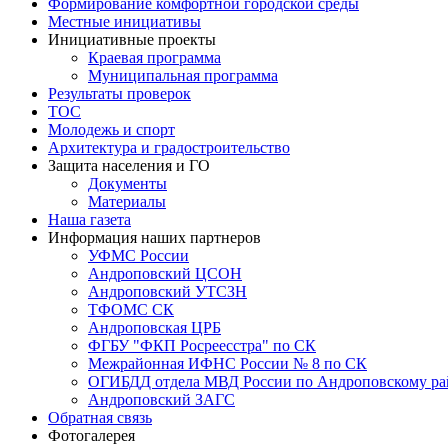
Формирование комфортной городской среды
Местные инициативы
Инициативные проекты
Краевая программа
Муниципальная программа
Результаты проверок
ТОС
Молодежь и спорт
Архитектура и градостроительство
Защита населения и ГО
Документы
Материалы
Наша газета
Информация наших партнеров
УФМС России
Андроповский ЦСОН
Андроповский УТСЗН
ТФОМС СК
Андроповская ЦРБ
ФГБУ "ФКП Росреесстра" по СК
Межрайонная ИФНС России № 8 по СК
ОГИБДД отдела МВД России по Андроповскому ра
Андроповский ЗАГС
Обратная связь
Фотогалерея