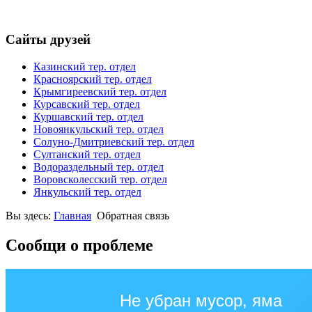
Сайты друзей
Казинский тер. отдел
Красноярский тер. отдел
Крымгиреевский тер. отдел
Курсавский тер. отдел
Куршавский тер. отдел
Новоянкульский тер. отдел
Солуно-Дмитриевский тер. отдел
Султанский тер. отдел
Водораздельный тер. отдел
Воровсколесский тер. отдел
Янкульский тер. отдел
Вы здесь:
Главная
Обратная связь
Сообщи о проблеме
Не убран мусор, яма