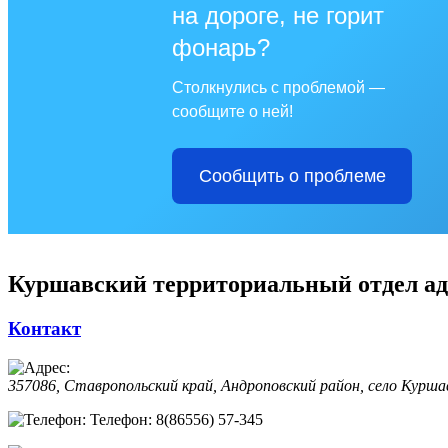
на дороге, не горит
фонарь?
Столкнулись с проблемой —
сообщите о ней!
Сообщить о проблеме
Куршавский территориальный отдел ад
Контакт
357086, Ставропольский край, Андроповский район, село Куршав
Телефон: 8(86556) 57-345