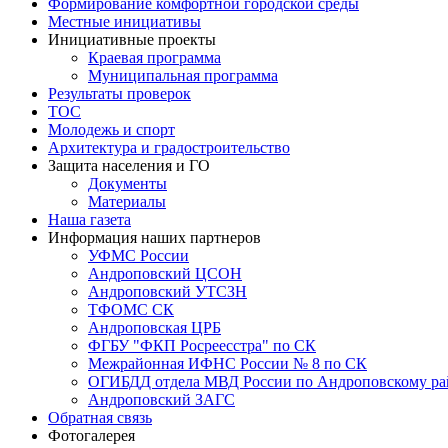
Формирование комфортной городской среды
Местные инициативы
Инициативные проекты
Краевая программа
Муниципальная программа
Результаты проверок
ТОС
Молодежь и спорт
Архитектура и градостроительство
Защита населения и ГО
Документы
Материалы
Наша газета
Информация наших партнеров
УФМС России
Андроповский ЦСОН
Андроповский УТСЗН
ТФОМС СК
Андроповская ЦРБ
ФГБУ "ФКП Росреесстра" по СК
Межрайонная ИФНС России № 8 по СК
ОГИБДД отдела МВД России по Андроповскому ра
Андроповский ЗАГС
Обратная связь
Фотогалерея