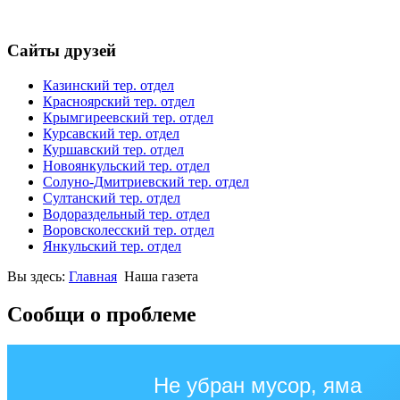
Сайты друзей
Казинский тер. отдел
Красноярский тер. отдел
Крымгиреевский тер. отдел
Курсавский тер. отдел
Куршавский тер. отдел
Новоянкульский тер. отдел
Солуно-Дмитриевский тер. отдел
Султанский тер. отдел
Водораздельный тер. отдел
Воровсколесский тер. отдел
Янкульский тер. отдел
Вы здесь:
Главная
Наша газета
Сообщи о проблеме
Не убран мусор, яма