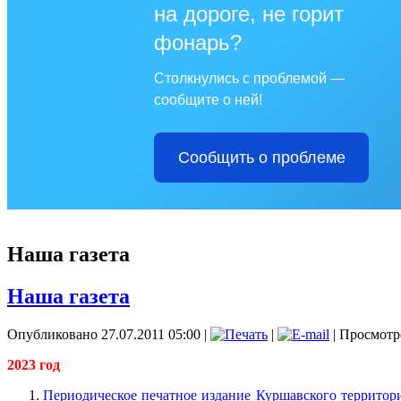
на дороге, не горит
фонарь?
Столкнулись с проблемой —
сообщите о ней!
Сообщить о проблеме
Наша газета
Наша газета
Опубликовано 27.07.2011 05:00
|
|
| Просмотр
2023 год
Периодическое печатное издание Куршавского территор