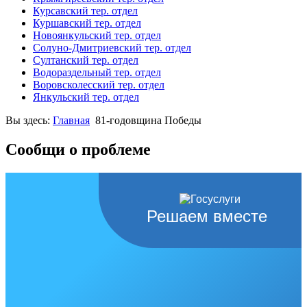
Курсавский тер. отдел
Куршавский тер. отдел
Новоянкульский тер. отдел
Солуно-Дмитриевский тер. отдел
Султанский тер. отдел
Водораздельный тер. отдел
Воровсколесский тер. отдел
Янкульский тер. отдел
Вы здесь:
Главная
81-годовщина Победы
Сообщи о проблеме
Решаем вместе