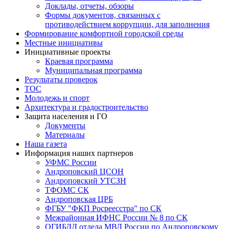
Доклады, отчеты, обзоры
Формы документов, связанных с
противодействием коррупции, для заполнения
Формирование комфортной городской среды
Местные инициативы
Инициативные проекты
Краевая программа
Муниципальная программа
Результаты проверок
ТОС
Молодежь и спорт
Архитектура и градостроительство
Защита населения и ГО
Документы
Материалы
Наша газета
Информация наших партнеров
УФМС России
Андроповский ЦСОН
Андроповский УТСЗН
ТФОМС СК
Андроповская ЦРБ
ФГБУ "ФКП Росреесстра" по СК
Межрайонная ИФНС России № 8 по СК
ОГИБДД отдела МВД России по Андроповскому