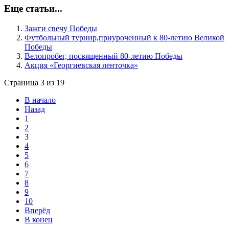
Еще статьи...
Зажги свечу Победы
Футбольный турнир,приуроченный к 80-летию Великой
Победы
Велопробег, посвященный 80-летию Победы
Акция «Георгиевская ленточка»
Страница 3 из 19
В начало
Назад
1
2
3
4
5
6
7
8
9
10
Вперёд
В конец