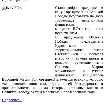
Стало доброй традицией в
канун празднования Великой
Победы поздравлять на дому
тружеников тыла,узников
фашистских
концлагерей.Этот год не стал
исключением.
В преддверии 80-летия
Победы руководитель
Куршавского
территориального отдела
Стеклянников А.Л. побывал
в гостях и вручил цветы и
подарки труженице тыла
Сенченко Марии
Михайловне и узнице
фашистских концлагерей
Ворсиной Марии Григорьевне.Эта ежегодная акция, которую
мы проводим, лишь малая дань нашей благодарности и
признательности за вклад, который ветераны внесли в
Великую Победу, за труд в военные и послевоенные годы.
Подробнее...