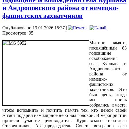
годовщине освобождения села Куршава
и Андроповского района от немецко-
фашистских захватчиков
Опубликовано 19.01.2026 15:37
|
|
|
Просмотров: 95
Митинг памяти,
посвящённый 83
годовщине
освобождения
села Куршава и
Андроповского
района от
немецко-
фашистских
захватчиков. Это
был день, когда
мы вновь
собрались вместе,
чтобы вспомнить и почтить память тех, кто ценой своей
жизни подарил нам мирное небо над головой. В мероприятии
приняли участие руководитель Куршавского теротдела
Стеклянников А.Л.,председатель Совета ветеранов села