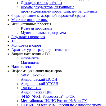
Доклады, отчеты, обзоры
Формы документов, связанных с
противодействием коррупции, для заполнения
Формирование комфортной городской среды
Местные инициативы
Инициативные проекты
Краевая программа
Муниципальная программа
Результаты проверок
ТОС
Молодежь и спорт
Архитектура и градостроительство
Защита населения и ГО
Документы
Материалы
Наша газета
Информация наших партнеров
УФМС России
Андроповский ЦСОН
Андроповский УТСЗН
ТФОМС СК
Андроповская ЦРБ
ФГБУ "ФКП Росреесстра" по СК
Межрайонная ИФНС России № 8 по СК
ОГИБДД отдела МВД России по Андроповскому