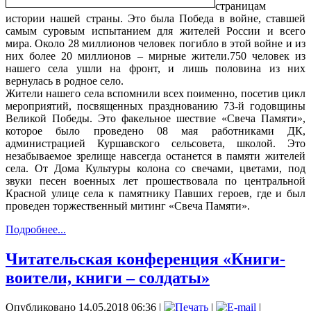
страницам
истории нашей страны. Это была Победа в войне, ставшей
самым суровым испытанием для жителей России и всего
мира. Около 28 миллионов человек погибло в этой войне и из
них более 20 миллионов – мирные жители.750 человек из
нашего села ушли на фронт, и лишь половина из них
вернулась в родное село.
Жители нашего села вспомнили всех поименно, посетив цикл
мероприятий, посвященных празднованию 73-й годовщины
Великой Победы. Это факельное шествие «Свеча Памяти»,
которое было проведено 08 мая работниками ДК,
администрацией Куршавского сельсовета, школой. Это
незабываемое зрелище навсегда останется в памяти жителей
села. От Дома Культуры колона со свечами, цветами, под
звуки песен военных лет прошествовала по центральной
Красной улице села к памятнику Павших героев, где и был
проведен торжественный митинг «Свеча Памяти».
Подробнее...
Читательская конференция «Книги-
воители, книги – солдаты»
Опубликовано 14.05.2018 06:36
|
|
|