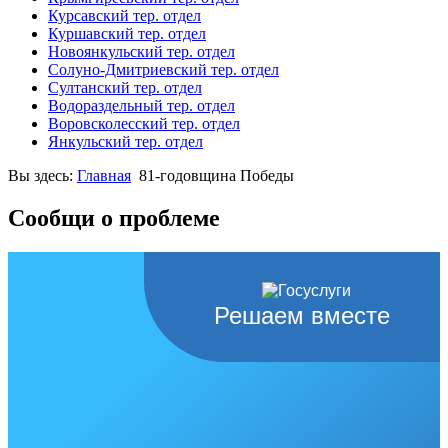
Курсавский тер. отдел
Куршавский тер. отдел
Новоянкульский тер. отдел
Солуно-Дмитриевский тер. отдел
Султанский тер. отдел
Водораздельный тер. отдел
Воровсколесский тер. отдел
Янкульский тер. отдел
Вы здесь:
Главная
81-годовщина Победы
Сообщи о проблеме
Решаем вместе