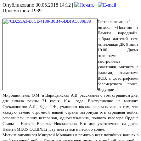
Опубликовано 30.05.2018 14:12
|
|
|
Просмотров: 1939
Театрализованный
митинг «Навечно в
Памяти народной»,
собрал жителей села
на площади ДК 9 мая в
10.00. Двумя
колоннами
выстроились
участники митинга с
флагами, знаменами
ВОВ, с фотографиями
бессмертного полка.
Ведущие
Мирошниченко О.М. и Царицынская А.В. рассказали о том страшном дне,
дне начала войны 21 июня 1941 года. Выступившие на митинге
Стеклянников А.Л., Беда Т.Ф., учащиеся школы рассказывали о том, что
каждую семью огромной нашей страны затронула эта страшная война,
вспоминали наших ветеранов, односельчанина, полного кавалера Ордена
Славы – Носыча Василия Николаевича. Его имя увековечено на доске
Памяти МКОУ СОШ№12. Звучали стихи и песни о войне.
Митинг закончился Минутой Молчания в память о всех погибших воинах в
этой страшной войне. Затем все участники митинга, стройной колонной, с