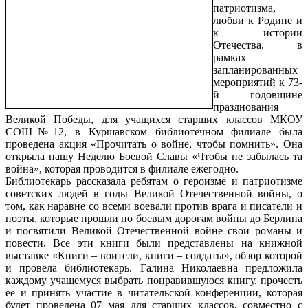
патриотизма,
любви к Родине и
к истории
Отечества, в
рамках
запланированных
мероприятий к 73-
й годовщине
празднования
Великой Победы, для учащихся старших классов МКОУ
СОШ№12, в Куршавском библиотечном филиале была
проведена акция «Прочитать о войне, чтобы помнить». Она
открыла нашу Неделю Боевой Славы «Чтобы не забылась та
война», которая проводится в филиале ежегодно.
Библиотекарь рассказала ребятам о героизме и патриотизме
советских людей в годы Великой Отечественной войны, о
том, как наравне со всеми воевали против врага и писатели и
поэты, которые прошли по боевым дорогам войны до Берлина
и посвятили Великой Отечественной войне свои романы и
повести. Все эти книги были представлены на книжной
выставке «Книги – воители, книги – солдаты», обзор которой
и провела библиотекарь. Галина Николаевна предложила
каждому учащемуся выбрать понравившуюся книгу, прочесть
ее и принять участие в читательской конференции, которая
будет проведена 07 мая для старших классов, совместно с