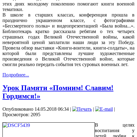
этих днях молодому поколению помогают книги военной
тематики.
В школе в старших классах, конференция прошла в
празднично украшенном классе, с фотографиями
«Бессмертного полка» и видеопрезентацией «Была война...».
Библиотекарь кратко рассказала ребятам о тех четырех
страшных годах Великой Отечественной войны, какой
невероятной ценой заплатили наши люди за эту Победу.
Провела обзор выставки «Книги-воители, книги-солдаты», на
которой были представлены лучшие художественные
произведения о Великой Отечественной войне, которые
смогли реально передать события тех суровых военных лет.
Подробнее...
Урок Памяти «Помним! Славим!
Гордимся!»
Опубликовано 14.05.2018 06:34
|
|
|
Просмотров: 2095
В целях
воспитания у
детей любви к