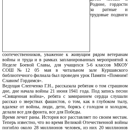
Родине, гордости
за ратные и
трудовые подвиги
соотечественников, уважение к живущим рядом ветеранам
войны и труда и в рамках запланированных мероприятий к
Неделе Боевой Славы, для учащихся 5-6 классов МКОУ
СОШ№12 05 мая в читальном зале Куршавского
библиотечного филиала был проведен урок Памяти «Помним!
Славим! Гордимся».
Ведущая Слепченко Г.Н., рассказала ребятам о том страшном
дне, дне начала войны 21 июня 1941 года. Под запись песни
«Священная война», ребята с замиранием сердца слушали
рассказ о зверствах фашистов, о том, как в глубоком тылу,
вдалеке от войны, люди, дети, борясь с голодом и холодом,
делали все для фронта, все для Победы.
Время лечит раны. История все расставляет по своим местам.
Теперь известно, что во время Великой Отечественной войны
погибло около 28 миллионов человек, из них 20 миллионов