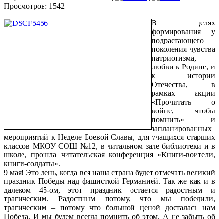
Просмотров: 1542
В целях
формирования у
подрастающего
поколения чувства
патриотизма,
любви к Родине, и
к истории
Отечества, в
рамках акции
«Прочитать о
войне, чтобы
помнить» и
запланированных
мероприятий к Неделе Боевой Славы, для учащихся старших
классов МКОУ СОШ №12, в читальном зале библиотеки и в
школе, прошла читательская конференция «Книги-воители,
книги-солдаты».
9 мая! Это день, когда вся наша страна будет отмечать великий
праздник Победы над фашисткой Германией. Так же как и в
далеком 45-ом, этот праздник остается радостным и
трагическим. Радостным потому, что мы победили,
трагическим – потому что большой ценой досталась нам
Победа. И мы будем всегда помнить об этом. А не забыть об